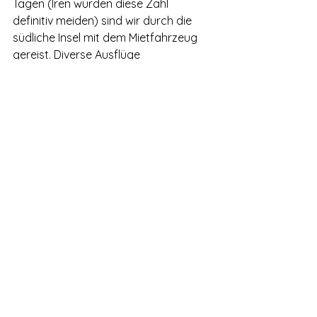
Tagen (Iren würden diese Zahl 
definitiv meiden) sind wir durch die 
südliche Insel mit dem Mietfahrzeug 
gereist. Diverse Ausflüge 
unternommen mit dem Fokus das 
Land, die Kultur und die Natur näher 
kennen zu lernen.