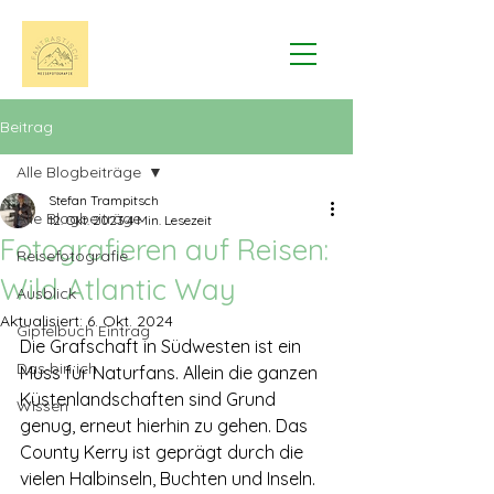
Beitrag
Alle Blogbeiträge
Stefan Trampitsch
Alle Blogbeiträge
12. Okt. 2023
4 Min. Lesezeit
Fotografieren auf Reisen:
Reisefotografie
Wild Atlantic Way
Ausblick
Aktualisiert:
6. Okt. 2024
Gipfelbuch Eintrag
Die Grafschaft in Südwesten ist ein 
Das bin ich
Muss für Naturfans. Allein die ganzen 
Küstenlandschaften sind Grund 
Wissen
genug, erneut hierhin zu gehen. Das 
County Kerry ist geprägt durch die 
vielen Halbinseln, Buchten und Inseln. 