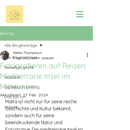
Beitrag
Alle Blogbeiträge
Stefan Trampitsch
Alle Blogbeiträge
7. Apr. 2023
4 Min. Lesezeit
Fotografieren auf Reisen:
Reisefotografie
Mediterrane Insel im
Ausblick
Mittelmeer
Gipfelbuch Eintrag
Aktualisiert:
27. Feb. 2024
Das bin ich
Malta ist nicht nur für seine reiche 
Wissen
Geschichte und Kultur bekannt, 
sondern auch für seine 
beeindruckende Natur und 
Fotomotive. Die mediterrane Insel im 