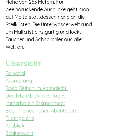
Höhe von 253 Metern. Für 
beeindruckende Ausblicke geht man 
auf Malta stattdessen nahe an die 
Steilküsten. Die Unterwasserwelt rund 
um Malta ist einzigartig und lockt 
Taucher und Schnorchler aus aller 
Welt an.
Übersicht
Reiseziel
Ausrüstung
Rosa Glühen im Abendlicht 
Das letzte Licht des Tages
Immerhin ein Sternenmeer
Beginn eines neuen Abenteuers
Bildergalerie
Ausblick
Schlusswort